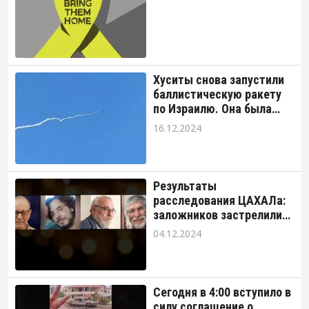
Хуситы снова запустили
баллистическую ракету
по Израилю. Она была
перехвачена до
16.12.2024
пересечения границы.
Результаты
расследования ЦАХАЛа:
заложников застрелили
террористы.
04.12.2024
Сегодня в 4:00 вступило в
силу соглашение о