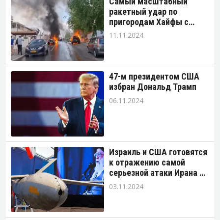
Самый масштабный
ракетный удар по
пригородам Хайфы с
начала войны.
11.11.2024
47-м президентом США
избран Дональд Трамп
06.11.2024
Израиль и США готовятся
к отражению самой
серьезной атаки Ирана на
Израиль с начала войны.
03.11.2024