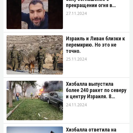
прекращении огня в
Ливане. Стороны уже
27.11.2024
обвиняют друг друга в
нарушениях.
Израиль и Ливан близки к
перемирию. Но это не
точно.
25.11.2024
Хизбалла выпустила
более 240 ракет по северу
и центру Израиля. 8
человек ранены.
24.11.2024
Хизбалла ответила на