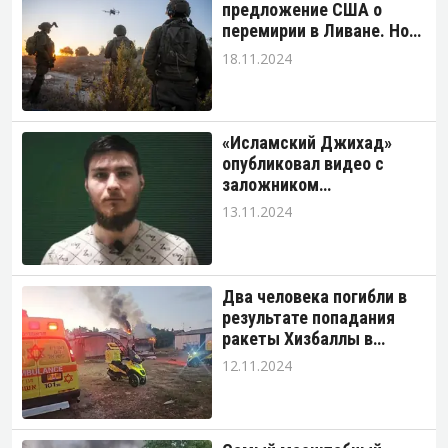
предложение США о
перемирии в Ливане. Но
что именно – неизвестно.
18.11.2024
«Исламский Джихад»
опубликовал видео с
заложником
Александром
13.11.2024
Труфановым.
Два человека погибли в
результате попадания
ракеты Хизбаллы в
Нагарии.
12.11.2024