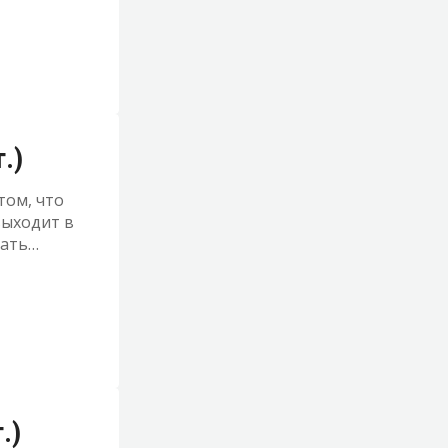
.)
том, что
выходит в
шать
ржать
.)