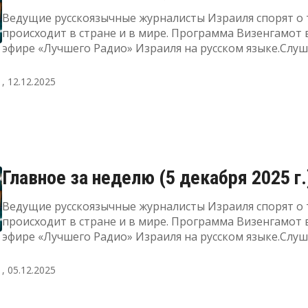
Ведущие русскоязычные журналисты Израиля спорят о 
происходит в стране и в мире. Программа Визенгамот 
эфире «Лучшего Радио» Израиля на русском языке.Слу
прямой эфир, а также узнать подробнее о радиоПодде
"Лучшее Радио" можно здесь
, 12.12.2025
Главное за неделю (5 декабря 2025 г.
Ведущие русскоязычные журналисты Израиля спорят о 
происходит в стране и в мире. Программа Визенгамот 
эфире «Лучшего Радио» Израиля на русском языке.Слу
прямой эфир, а также узнать подробнее о радиоПодде
"Лучшее Радио" можно здесь
, 05.12.2025