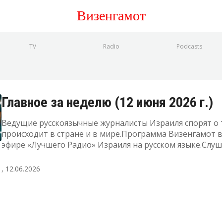
Визенгамот
TV
Radio
Podcasts
Главное за неделю (12 июня 2026 г.)
Ведущие русскоязычные журналисты Израиля спорят о 
происходит в стране и в мире.Программа Визенгамот 
эфире «Лучшего Радио» Израиля на русском языке.Слу
прямой эфир, а также узнать подробнее о радиоПодде
"Лучшее Радио" можно здесь
, 12.06.2026