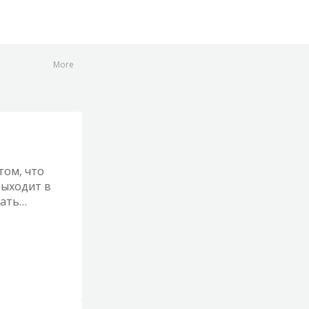
More
том, что
выходит в
шать
ржать