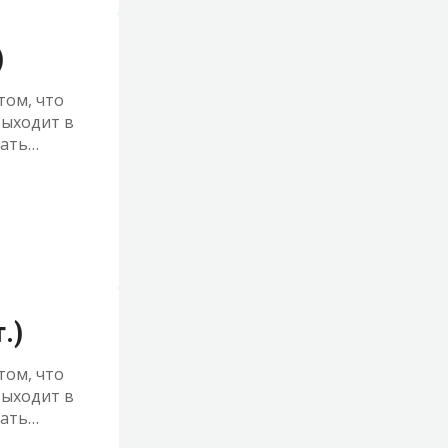
)
том, что
выходит в
шать
ржать
.)
том, что
выходит в
шать
ржать