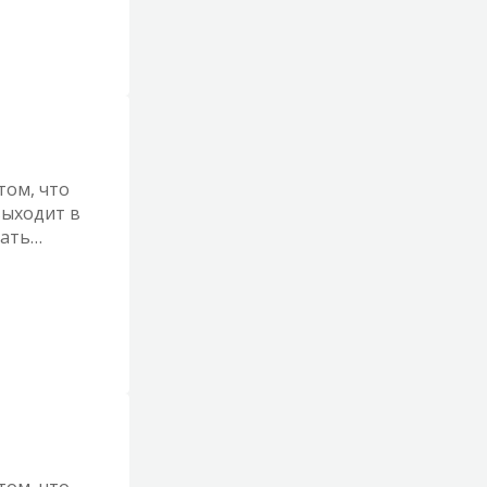
том, что
выходит в
шать
ржать