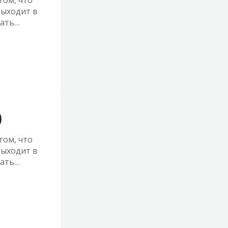
том, что
выходит в
шать
ржать
)
том, что
выходит в
шать
ржать