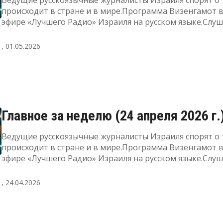
Ведущие русскоязычные журналисты Израиля спорят о 
происходит в стране и в мире.Программа Визенгамот 
эфире «Лучшего Радио» Израиля на русском языке.Слу
прямой эфир, а также узнать подробнее о радиоПодде
"Лучшее Радио" можно здесь
, 01.05.2026
Главное за неделю (24 апреля 2026 г.
Ведущие русскоязычные журналисты Израиля спорят о 
происходит в стране и в мире.Программа Визенгамот 
эфире «Лучшего Радио» Израиля на русском языке.Слу
прямой эфир, а также узнать подробнее о радиоПодде
"Лучшее Радио" можно здесь
, 24.04.2026