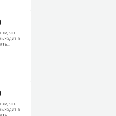
)
том, что
выходит в
шать
ржать
)
том, что
выходит в
шать