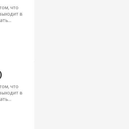
том, что
выходит в
шать
ржать
)
том, что
выходит в
шать
ржать