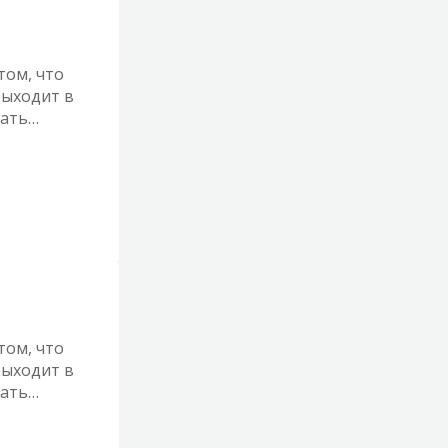
том, что
выходит в
шать
ржать
том, что
выходит в
шать
ржать