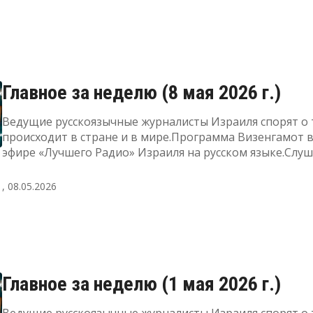
Главное за неделю (8 мая 2026 г.)
Ведущие русскоязычные журналисты Израиля спорят о 
происходит в стране и в мире.Программа Визенгамот 
эфире «Лучшего Радио» Израиля на русском языке.Слу
прямой эфир, а также узнать подробнее о радиоПодде
"Лучшее Радио" можно здесь
, 08.05.2026
Главное за неделю (1 мая 2026 г.)